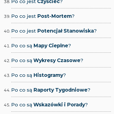
Po co jest
Czyściec
?
Po co jest
Post-Mortem
?
Po co jest
Potencjał Stanowiska
?
Po co są
Mapy Cieplne
?
Po co są
Wykresy Czasowe
?
Po co są
Histogramy
?
Po co są
Raporty Tygodniowe
?
Po co są
Wskazówki i Porady
?